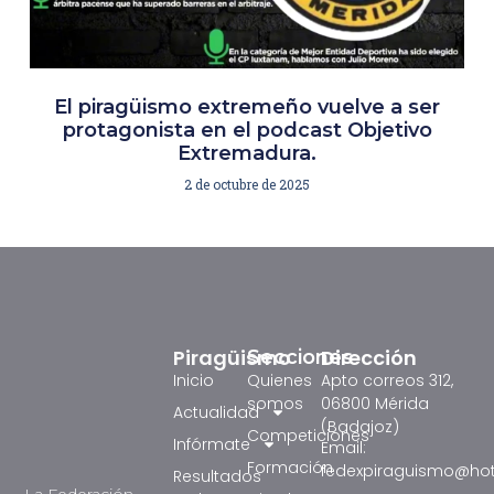
El piragüismo extremeño vuelve a ser
protagonista en el podcast Objetivo
Extremadura.
2 de octubre de 2025
Piragüismo
Dirección
Secciones
Inicio
Quienes
Apto correos 312,
somos
06800 Mérida
Actualidad
(Badajoz)
Competiciones
Infórmate
Email:
Formación
fedexpiraguismo@ho
Resultados