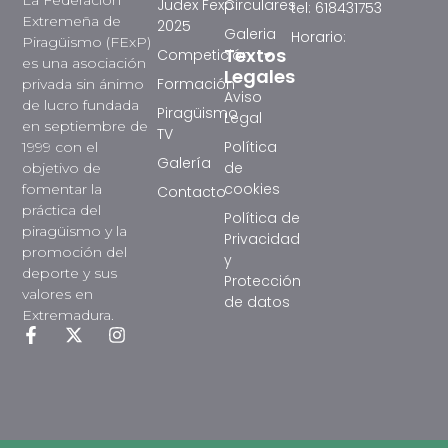
La Federación
Judex Fexp
Circulares
tel: 618431753
Extremeña de
2025
Galeria
Horario:
Piragüismo (FExP)
Textos
Competición
es una asociación
Legales
Formación
privada sin ánimo
Aviso
de lucro fundada
Piragüismo
Legal
en septiembre de
TV
Política
1999 con el
Galería
de
objetivo de
cookies
fomentar la
Contacto
práctica del
Política de
piragüismo y la
Privacidad
promoción del
y
deporte y sus
Protección
valores en
de datos
Extremadura.