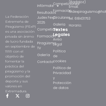
(Badajoz)
Competiciones
Infórmate
Email:
Formación
fedexpiraguismo@ho
Resultados
La Federación
Judex Fexp
Circulares
tel: 618431753
Extremeña de
2025
Galeria
Horario:
Piragüismo (FExP)
Textos
Competición
es una asociación
Legales
Formación
privada sin ánimo
Aviso
de lucro fundada
Piragüismo
Legal
en septiembre de
TV
Política
1999 con el
Galería
de
objetivo de
cookies
fomentar la
Contacto
práctica del
Política de
piragüismo y la
Privacidad
promoción del
y
deporte y sus
Protección
valores en
de datos
Extremadura.