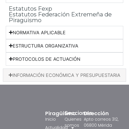
Estatutos Fexp
Estatutos Federación Extremeña de
Piragüismo
NORMATIVA APLICABLE
ESTRUCTURA ORGANIZATIVA
PROTOCOLOS DE ACTUACIÓN
INFORMACIÓN ECONÓMICA Y PRESUPUESTARIA
Piragüismo
Dirección
Secciones
Inicio
Quienes
Apto correos 312,
somos
06800 Mérida
Actualidad