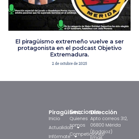
El piragüismo extremeño vuelve a ser
protagonista en el podcast Objetivo
Extremadura.
2 de octubre de 2025
Piragüismo
Dirección
Secciones
Inicio
Quienes
Apto correos 312,
somos
06800 Mérida
Actualidad
(Badajoz)
Competiciones
Infórmate
Email: