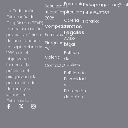
Formación
fedexpiraguismo@ho
Resultados
La Federación
Judex Fexp
Circulares
tel: 618431753
Extremeña de
2025
Galeria
Horario:
Piragüismo (FExP)
Textos
Competición
es una asociación
Legales
Formación
privada sin ánimo
Aviso
de lucro fundada
Piragüismo
Legal
en septiembre de
TV
Política
1999 con el
Galería
de
objetivo de
cookies
fomentar la
Contacto
práctica del
Política de
piragüismo y la
Privacidad
promoción del
y
deporte y sus
Protección
valores en
de datos
Extremadura.