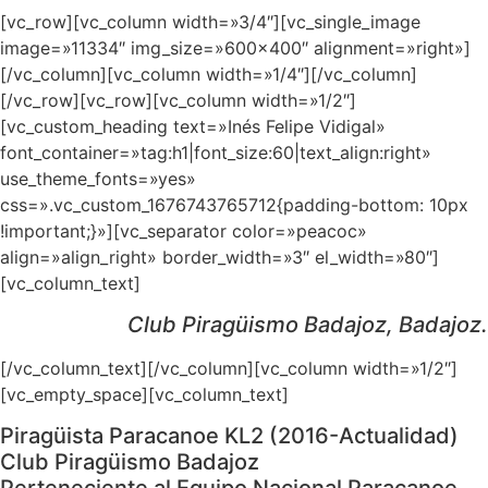
[vc_row][vc_column width=»3/4″][vc_single_image
image=»11334″ img_size=»600×400″ alignment=»right»]
[/vc_column][vc_column width=»1/4″][/vc_column]
[/vc_row][vc_row][vc_column width=»1/2″]
[vc_custom_heading text=»Inés Felipe Vidigal»
font_container=»tag:h1|font_size:60|text_align:right»
use_theme_fonts=»yes»
css=».vc_custom_1676743765712{padding-bottom: 10px
!important;}»][vc_separator color=»peacoc»
align=»align_right» border_width=»3″ el_width=»80″]
[vc_column_text]
Club Piragüismo Badajoz, Badajoz.
[/vc_column_text][/vc_column][vc_column width=»1/2″]
[vc_empty_space][vc_column_text]
Piragüista Paracanoe KL2 (2016-Actualidad)
Club Piragüismo Badajoz