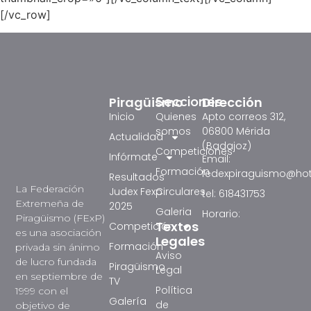
[/vc_row]
Piragüismo
Dirección
Secciones
Inicio
Quienes
Apto correos 312,
somos
06800 Mérida
Actualidad
(Badajoz)
Competiciones
Infórmate
Email:
Formación
fedexpiraguismo@ho
Resultados
La Federación
Judex Fexp
Circulares
tel: 618431753
Extremeña de
2025
Galeria
Horario:
Piragüismo (FExP)
Textos
Competición
es una asociación
Legales
Formación
privada sin ánimo
Aviso
de lucro fundada
Piragüismo
Legal
en septiembre de
TV
Política
1999 con el
Galería
de
objetivo de