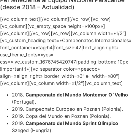
Perteneciente al Equipo Nacional Paracanoe
(desde 2018 – Actualidad)
[/vc_column_text][/vc_column][/vc_row][vc_row]
[vc_column][vc_empty_space height=»100px»]
[/vc_column][/vc_row][vc_row][vc_column width=»1/2″]
[vc_custom_heading text=»Campeonatos Internacionales»
font_container=»tag:h4|font_size:42|text_align:right»
use_theme_fonts=»yes»
css=».vc_custom_1676745420747{padding-bottom: 10px
!important;}»][vc_separator color=»peacoc»
align=»align_right» border_width=»3″ el_width=»80″]
[/vc_column][vc_column width=»1/2″][vc_column_text]
2018.
Campeonato del Mundo Montemor O´Velho
(Portugal).
2019. Campeonato Europeo en Poznan (Polonia).
2019. Copa del Mundo en Poznan (Polonia).
2019.
Campeonato del Mundo Sprint Olímpico
Szeged (Hungría).